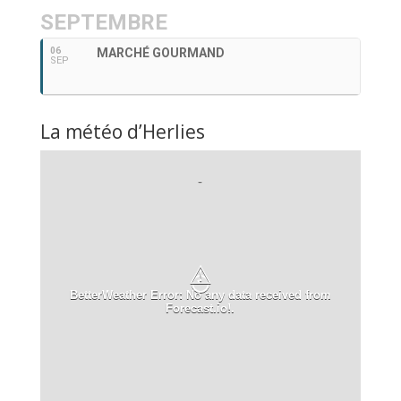
SEPTEMBRE
06
MARCHÉ GOURMAND
SEP
La météo d’Herlies
-
⚠
BetterWeather Error: No any data received from
Forecast.io!.