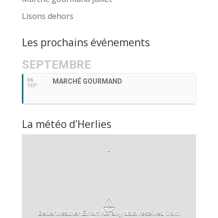
Lisons dehors
Les prochains événements
SEPTEMBRE
06
MARCHÉ GOURMAND
SEP
La météo d’Herlies
-
⚠
BetterWeather Error: No any data received from