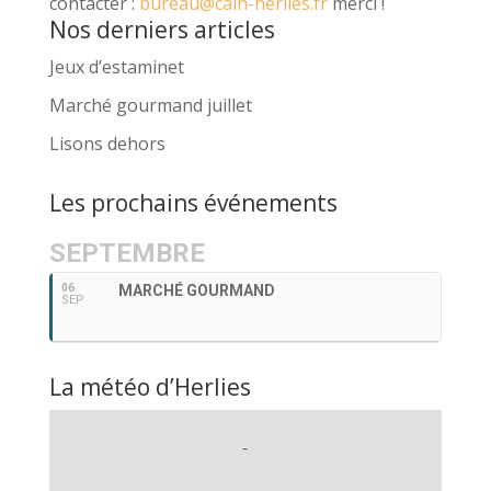
contacter :
bureau@calh-herlies.fr
merci !
Nos derniers articles
Jeux d’estaminet
Marché gourmand juillet
Lisons dehors
Les prochains événements
SEPTEMBRE
06
MARCHÉ GOURMAND
SEP
La météo d’Herlies
-