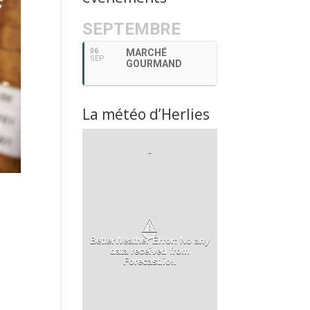
SEPTEMBRE
06
MARCHÉ
SEP
GOURMAND
La météo d’Herlies
-
⚠
BetterWeather Error: No any
data received from
Forecast.io!.