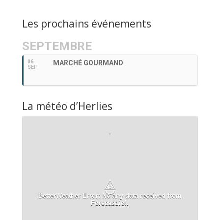
Les prochains événements
SEPTEMBRE
06
MARCHÉ GOURMAND
SEP
La météo d’Herlies
-
⚠
BetterWeather Error: No any data received from
Forecast.io!.