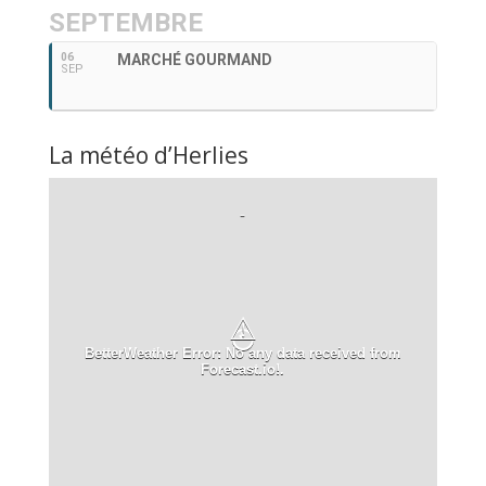
SEPTEMBRE
06
MARCHÉ GOURMAND
SEP
La météo d’Herlies
-
⚠
BetterWeather Error: No any data received from
Forecast.io!.