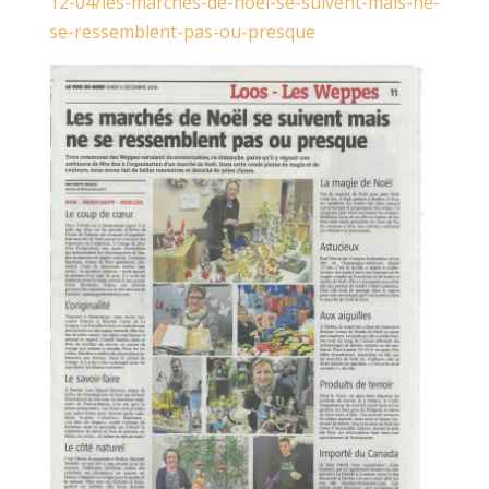
12-04/les-marches-de-noel-se-suivent-mais-ne-
se-ressemblent-pas-ou-presque