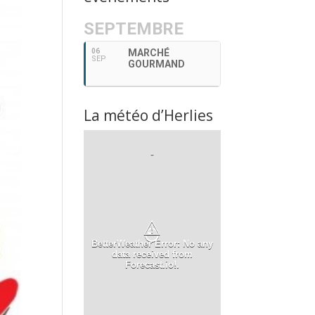
SEPTEMBRE
06
MARCHÉ
SEP
GOURMAND
La météo d’Herlies
-
⚠
BetterWeather Error: No any
data received from
Forecast.io!.