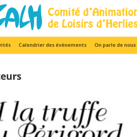
vités
Calendrier des évènements
On parle de nous
teurs