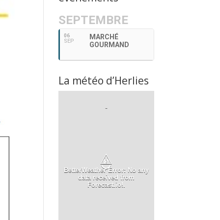
SEPTEMBRE
06
MARCHÉ
SEP
GOURMAND
La météo d’Herlies
-
⚠
BetterWeather Error: No any
data received from
Forecast.io!.