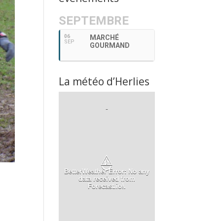
SEPTEMBRE
06
MARCHÉ
SEP
GOURMAND
La météo d’Herlies
-
⚠
BetterWeather Error: No any
data received from
Forecast.io!.