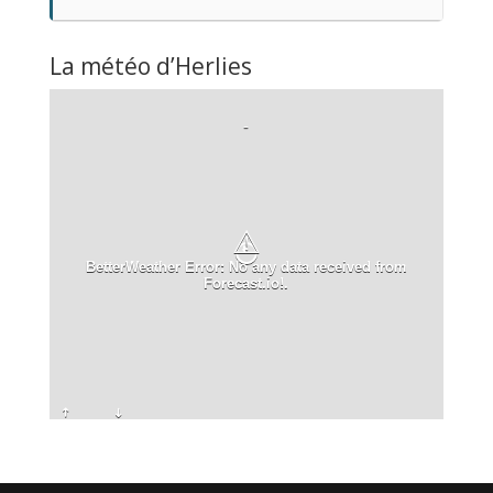
La météo d’Herlies
-
⚠
BetterWeather Error: No any data received from
Forecast.io!.