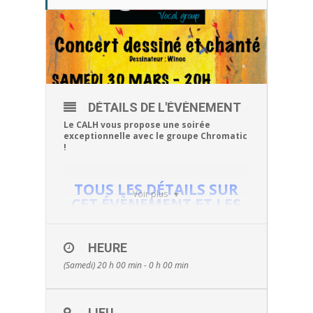
DÉTAILS DE L'ÉVÈNEMENT
Le CALH vous propose une soirée
exceptionnelle avec le groupe Chromatic
!
TOUS LES DÉTAILS SUR
Voir plus
CET ÉVÈNEMENT ET LES
RÉSERVATIONS :
CLIQUEZ-ICI !
HEURE
(Samedi) 20 h 00 min - 0 h 00 min
LIEU