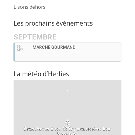
Lisons dehors
Les prochains événements
SEPTEMBRE
06
MARCHÉ GOURMAND
SEP
La météo d’Herlies
-
⚠
BetterWeather Error: No any data received from
Forecast.io!.